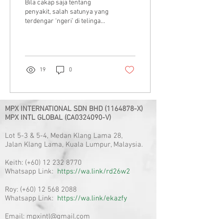
Bila cakap saja tentang
Masalah ”Prostat
penyakit, salah satunya yang
terdengar ‘ngeri’ di telinga
Bengkak”
kita tak lain tak bukan adalah
kanser. Maka ramailah...
19
0
MPX INTERNATIONAL SDN BHD
(1164878
-X)
MPX INTL GLOBAL (CA0324090-V)
Lot 5-3 & 5-4, Medan Klang Lama 28,
Jalan Klang Lama, Kuala Lumpur, Malaysia.
Keith: (+60)
12 232 8770
Whatsapp Link:
https://wa.link/rd26w2
Roy: (+60)
12 568 2088
Whatsapp Link:
https://wa.link/ekazfy
Email:
mpxintl@gmail.com