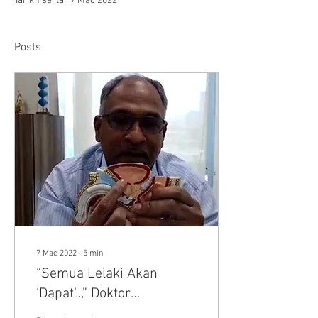
Tarikh sertai: 7 Mac 2022
Posts
7 Mac 2022
∙
5
min
“Semua Lelaki Akan
‘Dapat’..,” Doktor
Terangkan Apa Itu